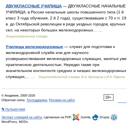
ДВУХКЛАССНЫЕ УЧИЛИЩА
— ДВУХКЛАССНЫЕ НАЧАЛЬНЫЕ
УЧИЛИЩА, в России начальные школы повышенного типа (1 й
класс 3 года обучения, 2 й 2 года), существовавшие с 70 х гг. 19
в. до Октябрьской революции в ряде уездных городов, крупных
сел, на некоторых больших железнодорожных… …
Энциклопедический словарь
Училища железнодорожные
— служат для подготовки к
железнодорожной службе или для научного
усовершенствования железнодорожных служащих, занятых уже
практическою деятельностью. Нередко также при
значительном контингенте средних и низших железнодорожных
служащих,… …
Энциклопедический словарь Ф.А. Брокгауза и И.А. Ефрона
© Академик, 2000-2026
18+
Обратная связь:
Техподдержка
,
Реклама на сайте
👣 Путешествия
Экспорт словарей на сайты
, сделанные на PHP,
Joomla,
Drupal,
WordPress, MODx.