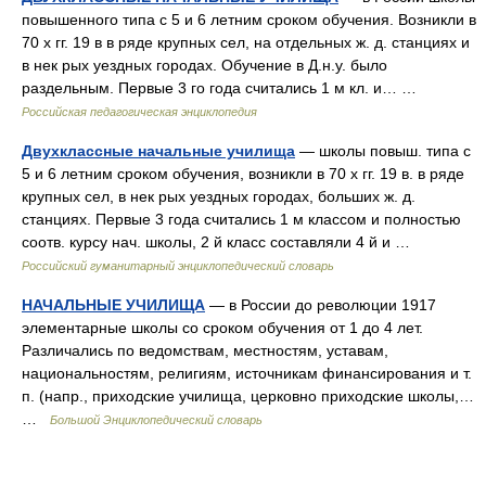
повышенного типа с 5 и 6 летним сроком обучения. Возникли в
70 х гг. 19 в в ряде крупных сел, на отдельных ж. д. станциях и
в нек рых уездных городах. Обучение в Д.н.у. было
раздельным. Первые 3 го года считались 1 м кл. и… …
Российская педагогическая энциклопедия
Двухклассные начальные училища
— школы повыш. типа с
5 и 6 летним сроком обучения, возникли в 70 х гг. 19 в. в ряде
крупных сел, в нек рых уездных городах, больших ж. д.
станциях. Первые 3 года считались 1 м классом и полностью
соотв. курсу нач. школы, 2 й класс составляли 4 й и …
Российский гуманитарный энциклопедический словарь
НАЧАЛЬНЫЕ УЧИЛИЩА
— в России до революции 1917
элементарные школы со сроком обучения от 1 до 4 лет.
Различались по ведомствам, местностям, уставам,
национальностям, религиям, источникам финансирования и т.
п. (напр., приходские училища, церковно приходские школы,…
…
Большой Энциклопедический словарь